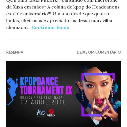
QUE MÊS MAIS FELIIIZ! *cantando com microfone
da Xuxa em mãos* A coluna de kpop do Headcanons
está de aniversário!!! Um ano desde que quatro
lindas, cheirosas e apreciadoras dessa maravilha
chamada …
Continuar lendo
Março no Kpop: FELIZ
RESENHA
DEIXE UM COMENTÁRIO