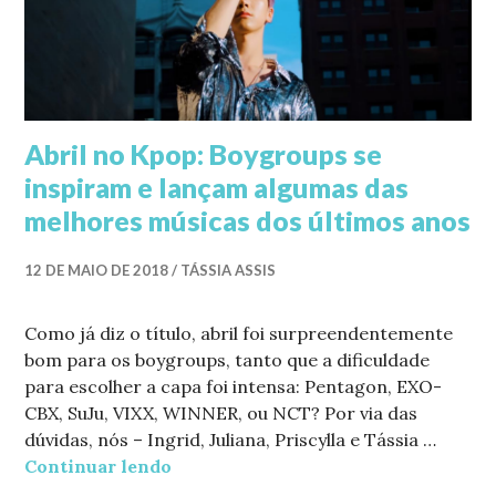
Abril no Kpop: Boygroups se
inspiram e lançam algumas das
melhores músicas dos últimos anos
12 DE MAIO DE 2018
TÁSSIA ASSIS
Como já diz o título, abril foi surpreendentemente
bom para os boygroups, tanto que a dificuldade
para escolher a capa foi intensa: Pentagon, EXO-
CBX, SuJu, VIXX, WINNER, ou NCT? Por via das
dúvidas, nós – Ingrid, Juliana, Priscylla e Tássia …
Continuar lendo
Abril no Kpop: Boygroups se inspir