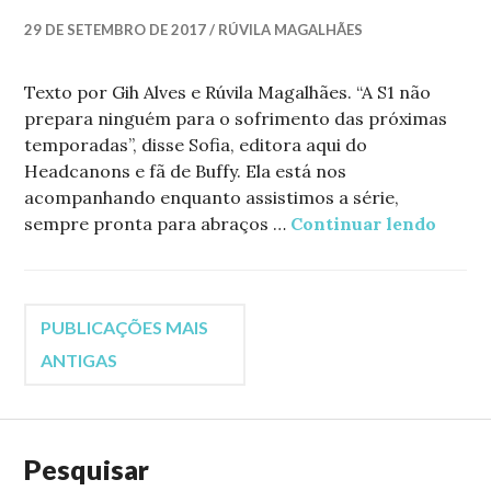
29 DE SETEMBRO DE 2017
RÚVILA MAGALHÃES
Texto por Gih Alves e Rúvila Magalhães. “A S1 não
prepara ninguém para o sofrimento das próximas
temporadas”, disse Sofia, editora aqui do
Headcanons e fã de Buffy. Ela está nos
acompanhando enquanto assistimos a série,
sempre pronta para abraços …
Continuar lendo
Reagin
Navegação
PUBLICAÇÕES MAIS
ANTIGAS
por
posts
Pesquisar