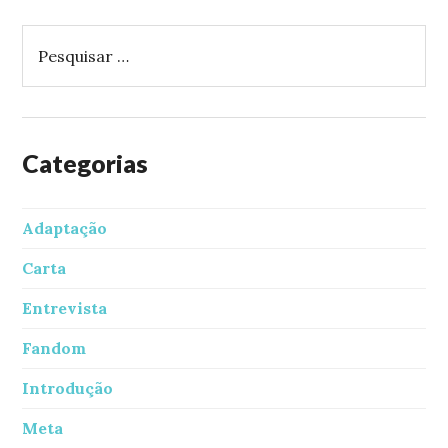
P
e
s
q
u
i
Categorias
s
a
Adaptação
r
p
Carta
o
r
Entrevista
:
Fandom
Introdução
Meta