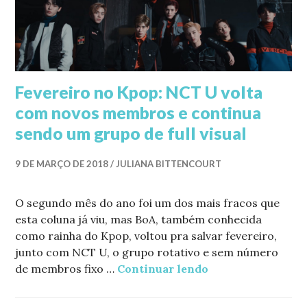
Fevereiro no Kpop: NCT U volta
com novos membros e continua
sendo um grupo de full visual
9 DE MARÇO DE 2018
JULIANA BITTENCOURT
O segundo mês do ano foi um dos mais fracos que
esta coluna já viu, mas BoA, também conhecida
como rainha do Kpop, voltou pra salvar fevereiro,
junto com NCT U, o grupo rotativo e sem número
de membros fixo …
Continuar lendo
Fevereiro no Kpo