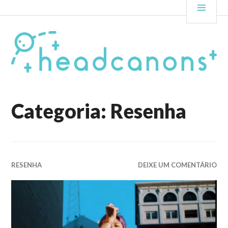
Pular
HEADCANONS
PRIN
para
o
conteúdo
Categoria: Resenha
RESENHA
DEIXE UM COMENTÁRIO