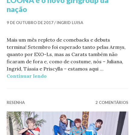
LOONA é o novo girlgroup da
nação
9 DE OUTUBRO DE 2017
INGRID LUISA
Mais um mês repleto de comebacks e debuts
termina! Setembro foi esperado tanto pelas Armys,
quanto por EXO-Ls, mas as Carats também não
ficaram de fora e, como de costume, nós – Juliana,
Ingrid, Tássia e Priscylla – estamos aqui …
Continuar lendo
Setembro no Kpop: BTS faz aula de 
RESENHA
2 COMENTÁRIOS