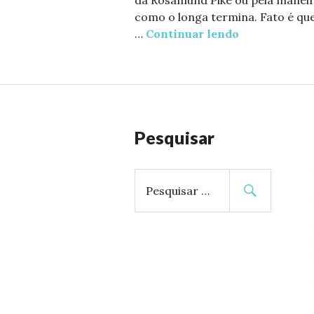
como o longa termina. Fato é qu
…
Continuar lendo
Objetos Corta
Pesquisar
P
e
s
q
u
i
s
a
r