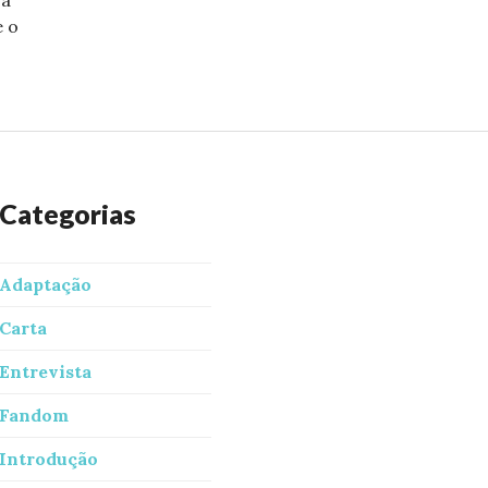
e o
ntes: O elenco perfeito
Categorias
Adaptação
Carta
Entrevista
Fandom
Introdução