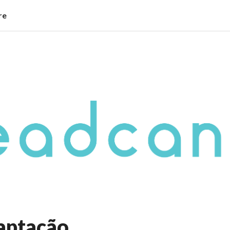
re
aptação