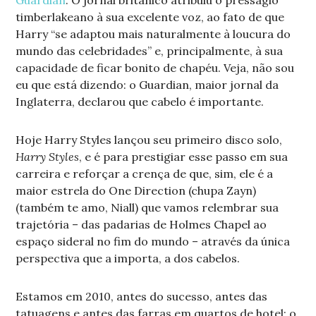
Guardian
. O jornal britânico atribuiu o presságio
timberlakeano à sua excelente voz, ao fato de que
Harry “se adaptou mais naturalmente à loucura do
mundo das celebridades” e, principalmente, à sua
capacidade de ficar bonito de chapéu. Veja, não sou
eu que está dizendo: o Guardian, maior jornal da
Inglaterra, declarou que cabelo é importante.
Hoje Harry Styles lançou seu primeiro disco solo,
Harry Styles
, e é para prestigiar esse passo em sua
carreira e reforçar a crença de que, sim, ele é a
maior estrela do One Direction (chupa Zayn)
(também te amo, Niall) que vamos relembrar sua
trajetória – das padarias de Holmes Chapel ao
espaço sideral no fim do mundo – através da única
perspectiva que a importa, a dos cabelos.
Estamos em 2010, antes do sucesso, antes das
tatuagens e antes das farras em quartos de hotel; o