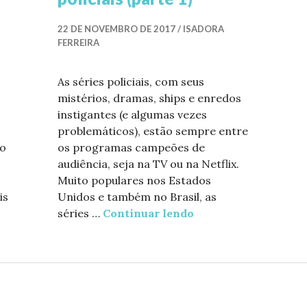
22 DE NOVEMBRO DE 2017
ISADORA
FERREIRA
As séries policiais, com seus
mistérios, dramas, ships e enredos
instigantes (e algumas vezes
problemáticos), estão sempre entre
ho
os programas campeões de
audiência, seja na TV ou na Netflix.
Muito populares nos Estados
is
Unidos e também no Brasil, as
 um compilado de séries policiais (parte 2)
séries …
Continuar lendo
Mãos ao alto: um com