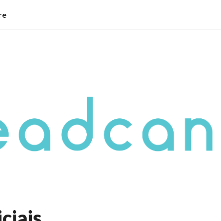
re
iciais