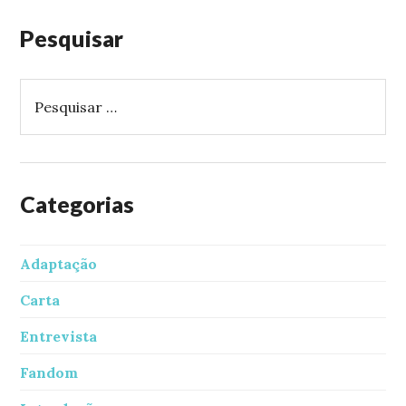
Pesquisar
P
e
s
q
u
i
Categorias
s
a
Adaptação
r
p
Carta
o
r
Entrevista
:
Fandom