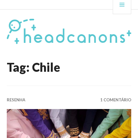
Pular
HEADCANONS
PRIN
para
o
conteúdo
Tag: Chile
RESENHA
1 COMENTÁRIO