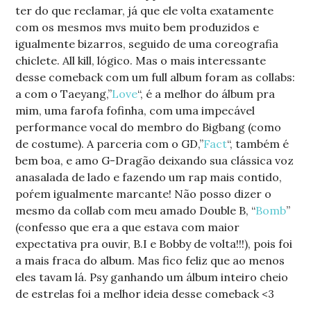
ter do que reclamar, já que ele volta exatamente
com os mesmos mvs muito bem produzidos e
igualmente bizarros, seguido de uma coreografia
chiclete. All kill, lógico. Mas o mais interessante
desse comeback com um full album foram as collabs:
a com o Taeyang,”
Love
“, é a melhor do álbum pra
mim, uma farofa fofinha, com uma impecável
performance vocal do membro do Bigbang (como
de costume). A parceria com o GD,”
Fact
“, também é
bem boa, e amo G-Dragão deixando sua clássica voz
anasalada de lado e fazendo um rap mais contido,
poŕem igualmente marcante! Não posso dizer o
mesmo da collab com meu amado Double B, “
Bomb
”
(confesso que era a que estava com maior
expectativa pra ouvir, B.I e Bobby de volta!!!), pois foi
a mais fraca do album. Mas fico feliz que ao menos
eles tavam lá. Psy ganhando um álbum inteiro cheio
de estrelas foi a melhor ideia desse comeback <3