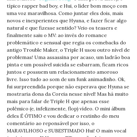
típico rapper bad boy, e Hui, o líder bom moço com
uma voz maravilhosa. Como juntar eles dois, mais
novos e inexperientes que Hyuna, e fazer ficar algo
natural e que fizesse sentido? Veio os teasers e
finalmente saiu o MV: ao invés do romance
problemático e sensual que regia os comebacks do
antigo Trouble Maker, o Triple H usou outro nível de
problemas! Uma assassina por acaso, um ladrão boa
pinta e um possível suicida se esbarram, ficam ricos
juntos e possuem um relacionamento amoroso
livre. Isso tudo ao som de um funk animadinho. Ok,
fui surpreendida porque não esperava que Hyuna se
mostraria dona da Coreia nesse nível! Mas há muito
mais para falar de Triple H que apenas esse
polêmico (e, infelizmente, flop) vídeo. O mini álbum
deles É ÓTIMO e vou dedicar o restinho do meu
comentário ao reponsável por isso, o
MARAVILHOSO e SUBESTIMADO Hui! O main vocal