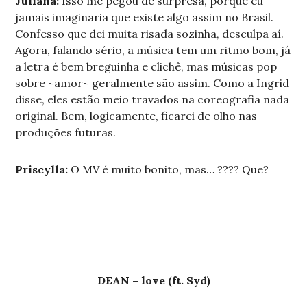
Juliana:
Isso me pegou de surpresa, porque eu
jamais imaginaria que existe algo assim no Brasil.
Confesso que dei muita risada sozinha, desculpa aí.
Agora, falando sério, a música tem um ritmo bom, já
a letra é bem breguinha e clichê, mas músicas pop
sobre ~amor~ geralmente são assim. Como a Ingrid
disse, eles estão meio travados na coreografia nada
original. Bem, logicamente, ficarei de olho nas
produções futuras.
Priscylla:
O MV é muito bonito, mas… ???? Que?
DEAN – love (ft. Syd)