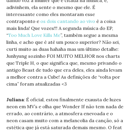
dando voz a mulher que é citada na música, e,
adivinhem, ela sente o mesmo que ele. É
interessante como eles montaram esse
contraponto e
os dois cantando ao vivo
é a coisa
mais linda! Que vozes!!! A segunda música do EP,
“
Too Much Love Kills Me
”, também segue a mesma
linha, e acho que é até um pouco superior? Não sei,
curti muito as duas hahaha mas um último detalhe:
Junhyung sozinho FOI MUITO MELHOR nos charts
que Triple H, o que significa que, mesmo privando o
antigo Beast de tudo que era deles, eles ainda levam
a melhor contra a Cube! As definições de “volta por
cima” foram atualizadas <3
Juliana
: É oficial, estou finalmente exausta de luzes
neon em MV’s e olha que Wonder If não tem nada de
errado, ao contrário, a atmosfera enevoada e o
neon casam muito com a melancolia da canção, só a
estética que já está saturada demais mesmo. O feat