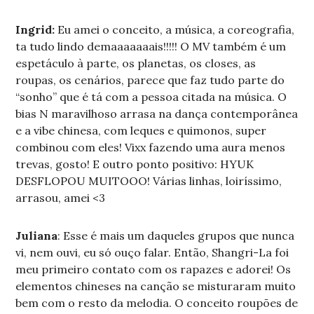
Ingrid:
Eu amei o conceito, a música, a coreografia,
ta tudo lindo demaaaaaaais!!!!! O MV também é um
espetáculo à parte, os planetas, os closes, as
roupas, os cenários, parece que faz tudo parte do
“sonho” que é tá com a pessoa citada na música. O
bias N maravilhoso arrasa na dança contemporânea
e a vibe chinesa, com leques e quimonos, super
combinou com eles! Vixx fazendo uma aura menos
trevas, gosto! E outro ponto positivo: HYUK
DESFLOPOU MUITOOO! Várias linhas, loiríssimo,
arrasou, amei <3
Juliana
: Esse é mais um daqueles grupos que nunca
vi, nem ouvi, eu só ouço falar. Então, Shangri-La foi
meu primeiro contato com os rapazes e adorei! Os
elementos chineses na canção se misturaram muito
bem com o resto da melodia. O conceito roupões de