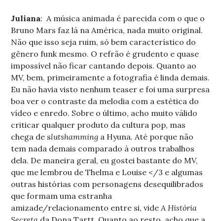
Juliana
: A música animada é parecida com o que o
Bruno Mars faz lá na América, nada muito original.
Não que isso seja ruim, só bem característico do
gênero funk mesmo. O refrão é grudento e quase
impossível não ficar cantando depois. Quanto ao
MV, bem, primeiramente a fotografia é linda demais.
Eu não havia visto nenhum teaser e foi uma surpresa
boa ver o contraste da melodia com a estética do
vídeo e enredo. Sobre o último, acho muito válido
criticar qualquer produto da cultura pop, mas
chega de s
lutshamming
a Hyuna. Até porque não
tem nada demais comparado à outros trabalhos
dela. De maneira geral, eu gostei bastante do MV,
que me lembrou de Thelma e Louise </3 e algumas
outras histórias com personagens desequilibrados
que formam uma estranha
amizade/relacionamento entre si, vide
A História
Secreta
da Dona Tartt. Quanto ao resto, acho que a