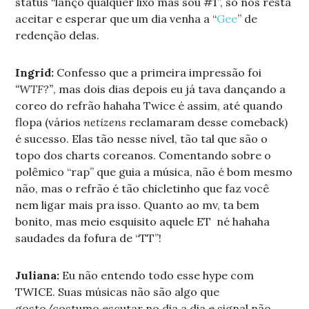
status “lanço qualquer lixo mas sou #1”, só nos resta
aceitar e esperar que um dia venha a “
Gee
” de
redenção delas.
Ingrid:
Confesso que a primeira impressão foi
“WTF?”
, mas dois dias depois eu já tava dançando a
coreo do refrão hahaha Twice é assim, até quando
flopa (vários
netizens
reclamaram desse comeback)
é sucesso. Elas tão nesse nível, tão tal que são o
topo dos charts coreanos. Comentando sobre o
polêmico “rap” que guia a música, não é bom mesmo
não, mas o refrão é tão chicletinho que faz você
nem ligar mais pra isso. Quanto ao mv, ta bem
bonito, mas meio esquisito aquele ET né hahaha
saudades da fofura de “TT”!
Juliana:
Eu não entendo todo esse hype com
TWICE. Suas músicas não são algo que
gosto/costumo escutar no dia a dia e signal não