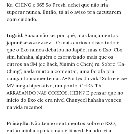
Ka-CHING e 365 So Fresh, achei que não iria
superar nunca. Então, tá aí o aviso pra escutarem
com cuidado.
Ingrid:
Aaaaa não sei por quê, mas lançamentos
japonêsesszzzzzzz… O mais curioso disso tudo é
que o Exo nunca debutou no Japão, mas o Exo-Cbx
sim, hahaha, alguém é escravizado mais que os
outros na SM (cc Baek, Xiumin e Chen) rs. Sobre “Ka-
Ching”, nada muito a comentar, uma farofa pra
dançar loucamente nas A-Partys da vida! Sobre esse
MV mega hiperativo, um ponto: CHEN TA
ARRASANDO NAS COREOS, HEIN? E pensar que no
início do Exo ele era nível Chanyeol hahaha venceu
na vida mesmo!
Priscylla:
Não tenho sentimentos sobre o EXO,
então minha opinião não é biased. Eu adorei a