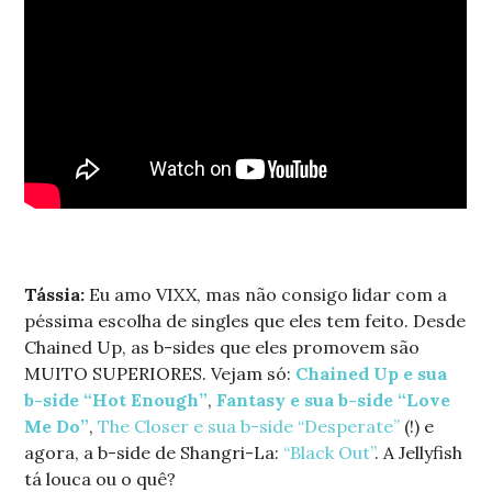
Tássia:
Eu amo VIXX, mas não consigo lidar com a
péssima escolha de singles que eles tem feito. Desde
Chained Up, as b-sides que eles promovem são
MUITO SUPERIORES. Vejam só:
Chained Up e sua
b-side “Hot Enough”
,
Fantasy e sua b-side “Love
Me Do”
,
The Closer e sua b-side “Desperate”
(!) e
agora, a b-side de Shangri-La:
“Black Out”
. A Jellyfish
tá louca ou o quê?