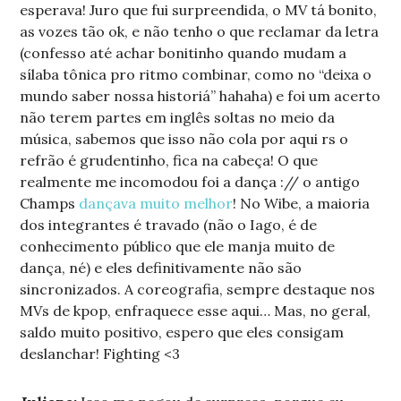
esperava! Juro que fui surpreendida, o MV tá bonito,
as vozes tão ok, e não tenho o que reclamar da letra
(confesso até achar bonitinho quando mudam a
sílaba tônica pro ritmo combinar, como no “deixa o
mundo saber nossa historiá” hahaha) e foi um acerto
não terem partes em inglês soltas no meio da
música, sabemos que isso não cola por aqui rs o
refrão é grudentinho, fica na cabeça! O que
realmente me incomodou foi a dança :// o antigo
Champs
dançava muito melhor
! No Wibe, a maioria
dos integrantes é travado (não o Iago, é de
conhecimento público que ele manja muito de
dança, né) e eles definitivamente não são
sincronizados. A coreografia, sempre destaque nos
MVs de kpop, enfraquece esse aqui… Mas, no geral,
saldo muito positivo, espero que eles consigam
deslanchar! Fighting <3