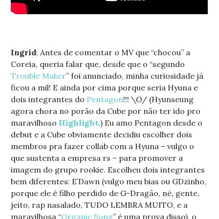
Ingrid
: Antes de comentar o MV que “chocou” a
Coreia, queria falar que, desde que o “segundo
Trouble Maker
” foi anunciado, minha curiosidade já
ficou a mil! E ainda por cima porque seria Hyuna e
dois integrantes do
Pentagon
!!! \O/ (Hyunseung
agora chora no porão da Cube por não ter ido pro
maravilhoso
Highlight
.
) Eu amo Pentagon desde o
debut e a Cube obviamente decidiu escolher dois
membros pra fazer collab com a Hyuna – vulgo o
que sustenta a empresa rs – para promover a
imagem do grupo rookie. Escolheu dois integrantes
bem diferentes: E’Dawn (vulgo meu bias ou GDzinho,
porque ele é filho perdido de G-Dragão, né, gente,
jeito, rap nasalado, TUDO LEMBRA MUITO, e a
maravilhosa “
Organic Song
” é uma prova disso), o