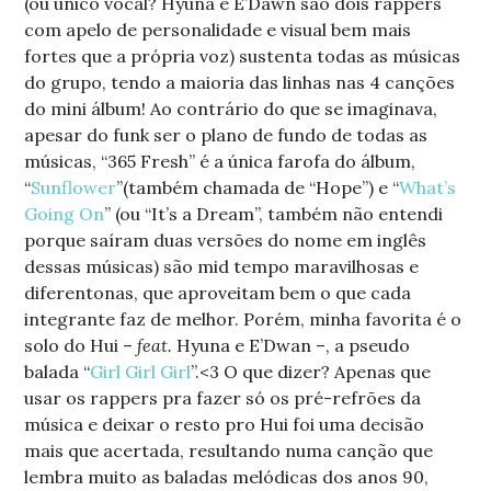
(ou único vocal? Hyuna e E’Dawn são dois rappers
com apelo de personalidade e visual bem mais
fortes que a própria voz) sustenta todas as músicas
do grupo, tendo a maioria das linhas nas 4 canções
do mini álbum! Ao contrário do que se imaginava,
apesar do funk ser o plano de fundo de todas as
músicas, “365 Fresh” é a única farofa do álbum,
“
Sunflower
”(também chamada de “Hope”) e “
What’s
Going On
” (ou “It’s a Dream”, também não entendi
porque saíram duas versões do nome em inglês
dessas músicas) são mid tempo maravilhosas e
diferentonas, que aproveitam bem o que cada
integrante faz de melhor. Porém, minha favorita é o
solo do Hui –
feat.
Hyuna e E’Dwan –, a pseudo
balada “
Girl Girl Girl
”.<3 O que dizer? Apenas que
usar os rappers pra fazer só os pré-refrões da
música e deixar o resto pro Hui foi uma decisão
mais que acertada, resultando numa canção que
lembra muito as baladas melódicas dos anos 90,